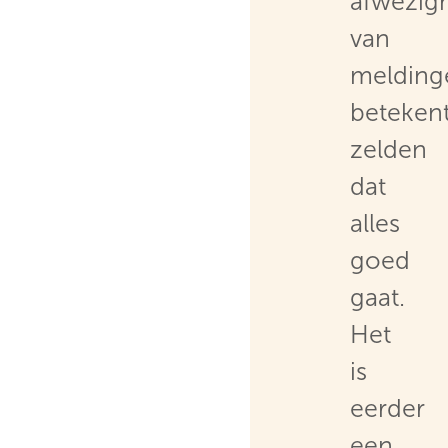
afwezig
van
melding
beteken
zelden
dat
alles
goed
gaat.
Het
is
eerder
een