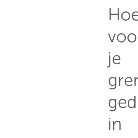
Ho
voo
je
gre
ged
in