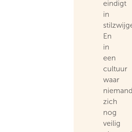
eindigt
in
stilzwijg
En
in
een
cultuur
waar
nieman
zich
nog
veilig