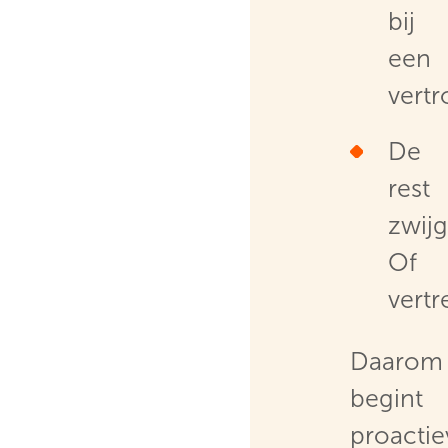
bij
een
vert
De
rest
zwijg
Of
vertr
Daarom
begint
proactie