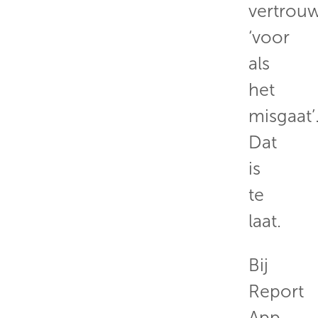
vertrou
‘voor
als
het
misgaat’
Dat
is
te
laat.
Bij
Report
App