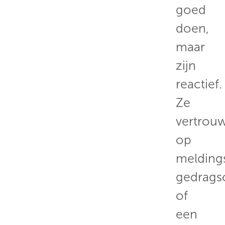
goed
doen,
maar
zijn
reactief.
Ze
vertrou
op
melding
gedrags
of
een