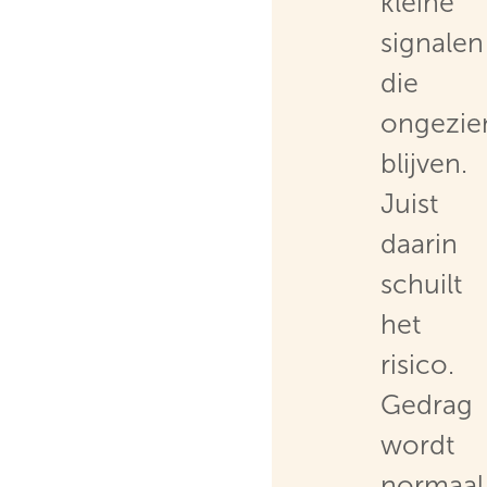
kleine
signalen
die
ongezie
blijven.
Juist
daarin
schuilt
het
risico.
Gedrag
wordt
normaal