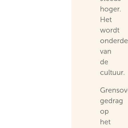
hoger.
Het
wordt
onderde
van
de
cultuur.
Grensov
gedrag
op
het