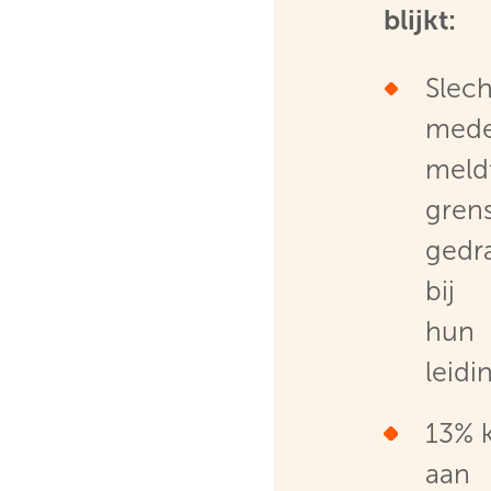
blijkt:
Slech
mede
meld
gren
gedr
bij
hun
leid
13% 
aan