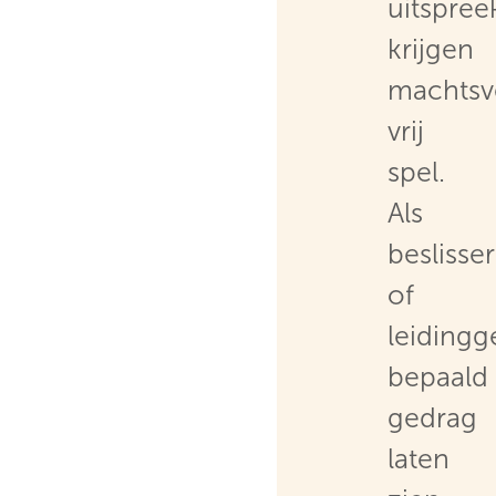
uitspreek
krijgen
machtsv
vrij
spel.
Als
beslisser
of
leiding
bepaald
gedrag
laten