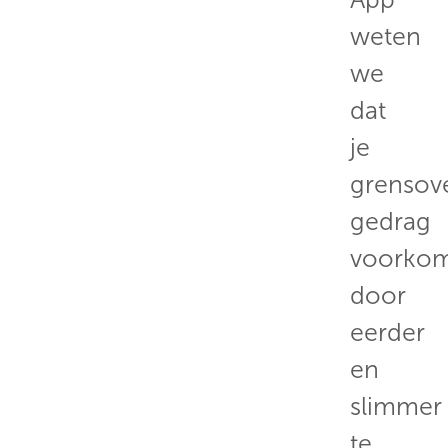
weten
we
dat
je
grensov
gedrag
voorko
door
eerder
en
slimmer
te