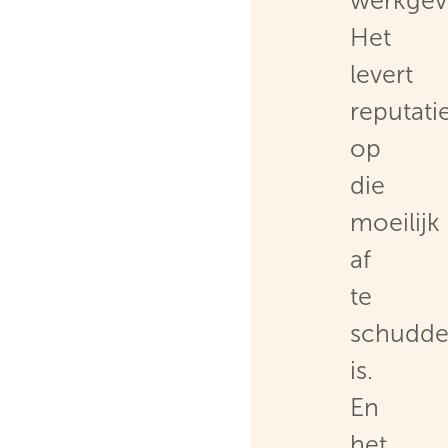
werkgev
Het
levert
reputat
op
die
moeilijk
af
te
schudd
is.
En
het