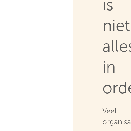
is
niet
alle
in
ord
Veel
organisa