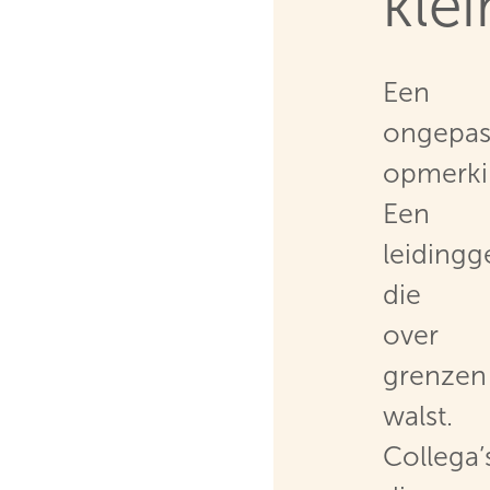
klei
Een
ongepas
opmerki
Een
leiding
die
over
grenzen
walst.
Collega’